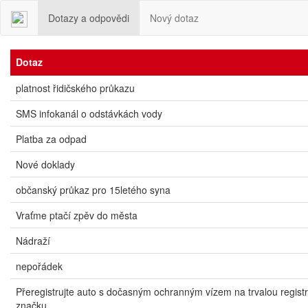
Dotazy a odpovědi
Nový dotaz
Dotaz
platnost řidičského průkazu
SMS infokanál o odstávkách vody
Platba za odpad
Nové doklady
občanský průkaz pro 15letého syna
Vraťme ptačí zpěv do města
Nádraží
nepořádek
Přeregistrujte auto s dočasným ochranným vízem na trvalou regist
značku